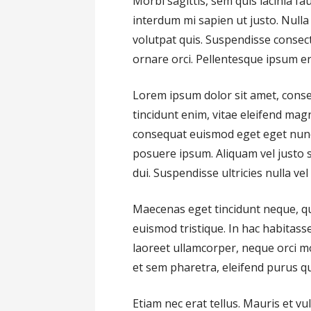
Morbi sagittis, sem quis lacinia fa
interdum mi sapien ut justo. Null
volutpat quis. Suspendisse consecte
ornare orci. Pellentesque ipsum era
Lorem ipsum dolor sit amet, consec
tincidunt enim, vitae eleifend mag
consequat euismod eget eget nunc.
posuere ipsum. Aliquam vel justo s
dui. Suspendisse ultricies nulla ve
Maecenas eget tincidunt neque, qu
euismod tristique. In hac habitass
laoreet ullamcorper, neque orci mol
et sem pharetra, eleifend purus qui
Etiam nec erat tellus. Mauris et v