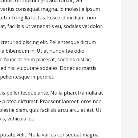
ucibus, orci ipsum gravida tortor, vel
a varius consequat magna, id molestie ipsum
tur fringilla luctus. Fusce id mi diam, non
t, facilisis ut venenatis eu, sodales vel dolor.
tetur adipiscing elit. Pellentesque dictum
na bibendum in. Ut at nunc vitae odio
 Nunc at enim placerat, sodales nisl ac,
ed nisl vulputate sodales. Donec ac mattis
l pellentesque imperdiet.
is pellentesque ante. Nulla pharetra nulla at
e platea dictumst. Praesent laoreet, eros nec
estie diam, quis facilisis arcu arcu at est. Ut
s, vehicula leo.
ulputate velit. Nulla varius consequat magna,